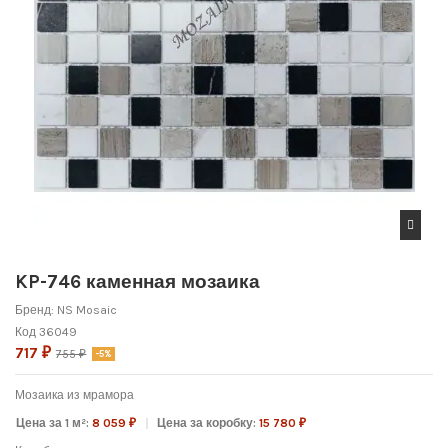
KP-746 каменная мозаика
Бренд:
NS Mosaic
Код
36049
717 ₽
755 ₽
-5%
Мозаика из мрамора
Цена за 1 м²:
8 059 ₽
Цена за коробку:
15 780 ₽