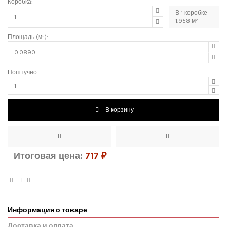
Коробка:
В
1
коробке
1.958
м²
Площадь (м²):
Поштучно:
В корзину
Итоговая цена:
717
₽
Информация о товаре
Доставка и оплата