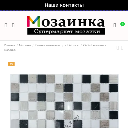
Наши контакты
0
Главная
Мозаика
Каменная мозаика
NS Mosaic
KP-746 каменная
мозаика
-5%