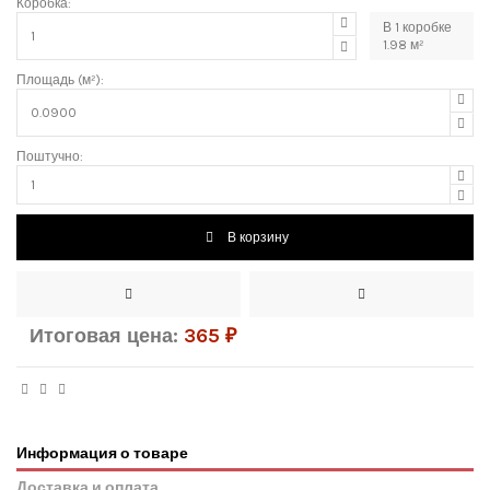
Коробка:
В
1
коробке
1.98
м²
Площадь (м²):
Поштучно:
В корзину
Итоговая цена:
365
₽
Информация о товаре
Доставка и оплата