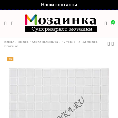
Наши контакты
0
Главная
Мозаика
Стеклянная мозаика
NS Mosaic
JP-405 мозаика
стеклянная
-5%