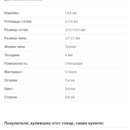
Коробка:
1,98 м2
Площадь сетки:
0,09 м2
Размер сетки:
300*300 мм
Размер чипа:
25*25 мм
Форма чипа
Тонкая
Толщина:
4 мм
Поверхность:
Глянцевая
Материал:
Стекло
Основа:
Сетка
Цвет:
Белая
Страна:
Китай
Доставка мозаики
1. Самовывоз из магазина:
Покупатели, купившие этот товар, также купили:
Адрес магазина мозаики: г.Москва, метро "Румянцево", БП