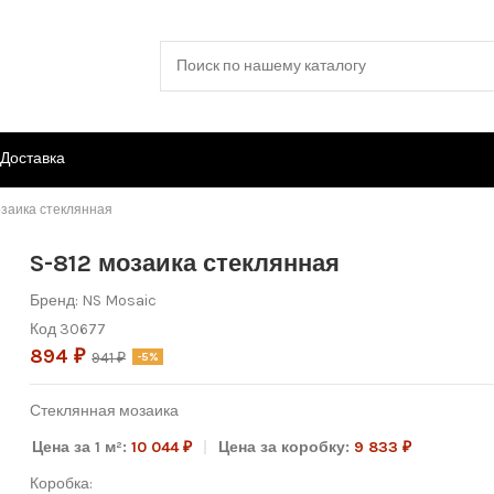
Доставка
озаика стеклянная
S-812 мозаика стеклянная
Бренд:
NS Mosaic
Код
30677
894 ₽
941 ₽
-5%
Стеклянная мозаика
Цена за 1 м²:
10 044 ₽
Цена за коробку:
9 833 ₽
Коробка: