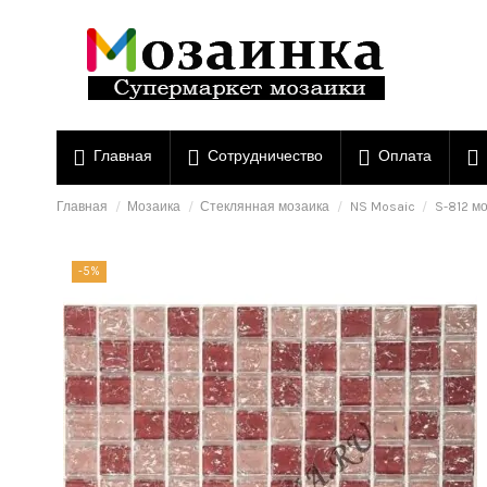
Главная
Сотрудничество
Оплата
Главная
Мозаика
Стеклянная мозаика
NS Mosaic
S-812 м
-5%