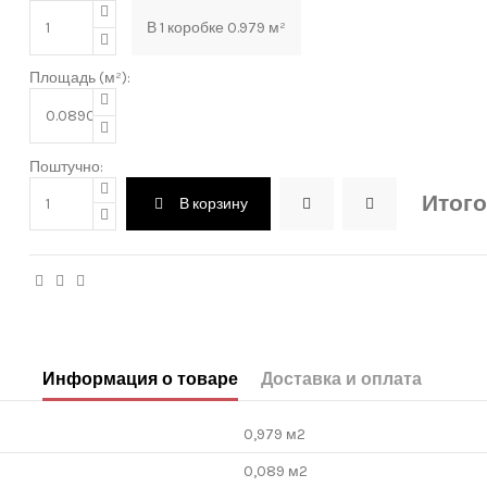
В
1
коробке
0.979
м²
Площадь (м²):
Поштучно:
Итого
В корзину
Информация о товаре
Доставка и оплата
0,979 м2
0,089 м2