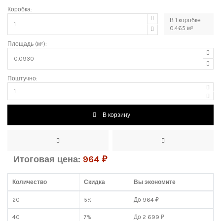
Коробка:
В
1
коробке
0.465
м²
Площадь (м²):
Поштучно:
В корзину
Итоговая цена:
964
₽
Количество
Скидка
Вы экономите
20
5%
До 964 ₽
40
7%
До 2 699 ₽