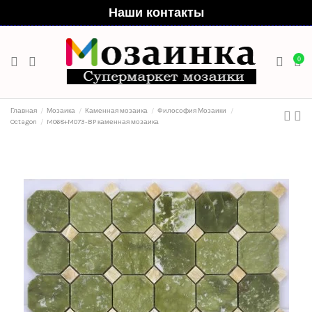
Наши контакты
0
Главная
Мозаика
Каменная мозаика
Философия Мозаики
Octagon
M068+M073-BP каменная мозаика