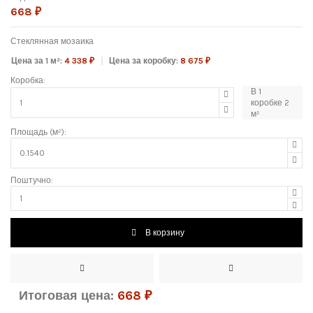
668 ₽
Стеклянная мозаика
Цена за 1 м²:
4 338 ₽
Цена за коробку:
8 675 ₽
Коробка:
В
1
коробке
2
м²
Площадь (м²):
Поштучно:
В корзину
Итоговая цена:
668
₽