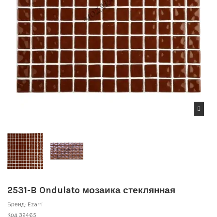
2531-B Ondulato мозаика стеклянная
Бренд:
Ezarri
Код
32465