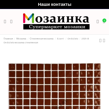
Наши контакты
0
Главная
Мозаика
Стеклянная мозаика
Ezarri
Ondulato
2531-B
Ondulato мозаика стеклянная