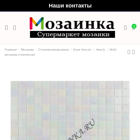
Наши контакты
0
Главная
Мозаика
Стеклянная мозаика
Rose Mosaic
Pearly
PE09
мозаика стеклянная