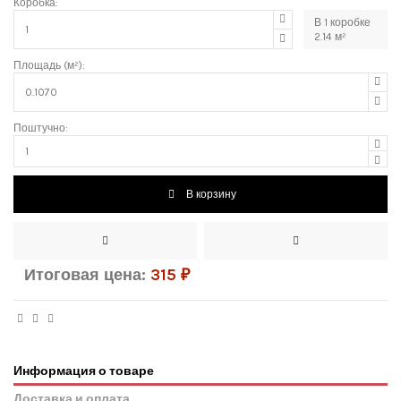
Коробка:
В
1
коробке
2.14
м²
Площадь (м²):
Поштучно:
В корзину
Итоговая цена:
315
₽
Информация о товаре
Доставка и оплата