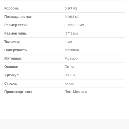
Коробка:
0,93 м2
Площадь сетки:
0,093 м2
Размер сетки:
305*305 мм
Размер чипа:
15*15 мм
Толщина:
4 мм
Поверхность:
Матовая
Материал:
Мрамор
Основа:
Сетка
Артикул
PIX219
Страна:
Китай
Производитель:
Пикс Мозаика
Доставка мозаики
1. Самовывоз из магазина:
Адрес магазина мозаики: г.Москва, метро "Румянцево", БП
"Румянцево", корпус Г, вход № 11, пав. 119Г (1 этаж), тел. 8-499-