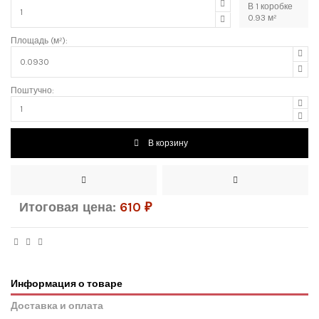
В
1
коробке
0.93
м²
Площадь (м²):
Поштучно:
В корзину
Итоговая цена:
610
₽
Информация о товаре
Доставка и оплата