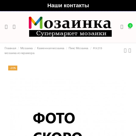
Наши контакты
0
Главная
Мозаика
Каменная мозаика
Пикс Мозаика
PIX219
мозаика из мрамора
-20%