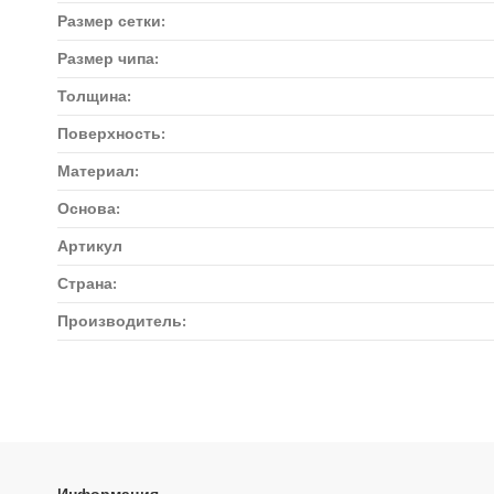
Размер сетки:
Размер чипа:
Толщина:
Поверхность:
Материал:
Основа:
Артикул
Страна:
Производитель:
Доставка мозаики
1. Самовывоз из магазина:
Адрес магазина мозаики: г.Москва, метро "Румянцево", БП "Румя
Адрес магазина мозаики: г.Москва, метро "Румянцево", БП "Рум