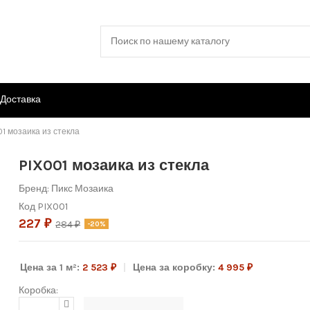
Доставка
01 мозаика из стекла
PIX001 мозаика из стекла
Бренд:
Пикс Мозаика
Код
PIX001
227 ₽
284 ₽
-20%
Цена за 1 м²:
2 523 ₽
Цена за коробку:
4 995 ₽
Коробка: