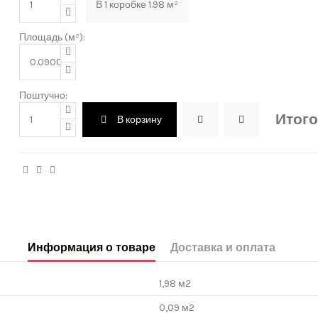
В
1
коробке
1.98
м²
Площадь (м²):
Поштучно:
Итого
В корзину
Информация о товаре
Доставка и оплата
1,98 м2
0,09 м2