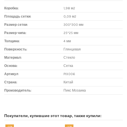
Коробка:
1,98 м2
Площадь сетки:
0,09 м2
Размер сетки:
300*300 мм
Размер чипа:
25*25 мм
Толщина:
4 мм
Поверхность:
Глянцевая
Материал:
Стекло
Основа:
Сетка
Артикул
PIX006
Страна:
Китай
Производитель:
Пикс Мозаика
Доставка мозаики
1. Самовывоз из магазина:
Покупатели, купившие этот товар, также купили:
Адрес магазина мозаики: г.Москва, метро "Румянцево", БП
"Румянцево", корпус Г, вход № 11, пав. 119Г (1 этаж), тел. 8-499-
-20%
-20%