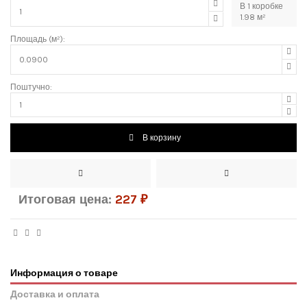
В
1
коробке
1.98
м²
Площадь (м²):
Поштучно:
В корзину
Итоговая цена:
227
₽
Информация о товаре
Доставка и оплата