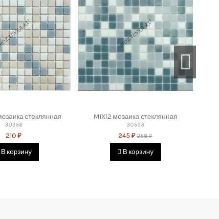
сящим от службы доставки интернет-магазина причинам –
т.п.)
– 1800 руб.
мозаика стеклянная
MIX12 мозаика стеклянная
30356
30593
210 ₽
245 ₽
КАД - 2500 рублей + 35 рублей за 1 км. от МКАД. Доставка до
258 ₽
В корзину
В корзину
ем товара покупатель осуществляет самостоятельно.