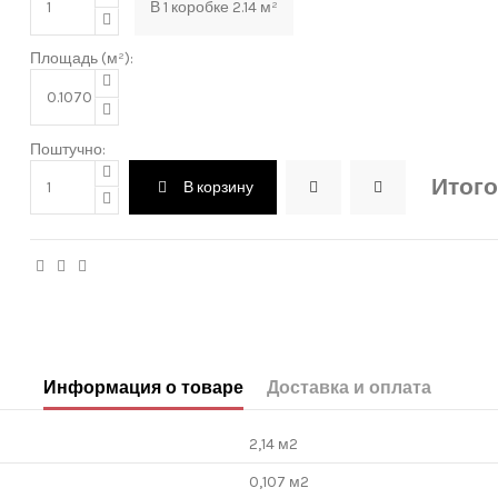
В
1
коробке
2.14
м²
Площадь (м²):
Поштучно:
Итого
В корзину
Информация о товаре
Доставка и оплата
2,14 м2
0,107 м2