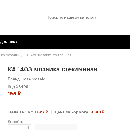
Доставка
 из мозаики
KA 1403 мозаика стеклянная
KA 1403 мозаика стеклянная
Бренд:
Rose Mosaic
Код
33406
195 ₽
Цена за 1 м²:
1 827 ₽
Цена за коробку:
3 910 ₽
Коробка: