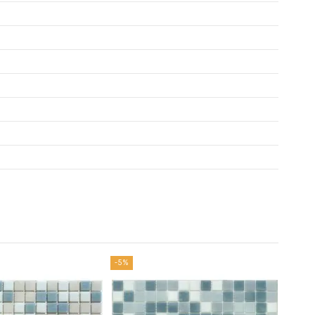
-5%
09
39-09, 8-969-199-49-90
9-39-49, 8-969-059-39-39