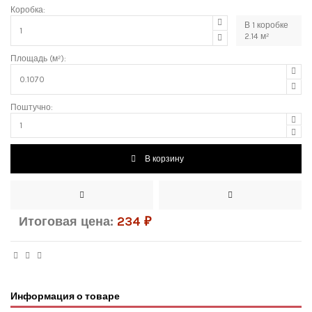
Коробка:
В
1
коробке
2.14
м²
Площадь (м²):
Поштучно:
В корзину
Итоговая цена:
234
₽
Информация о товаре