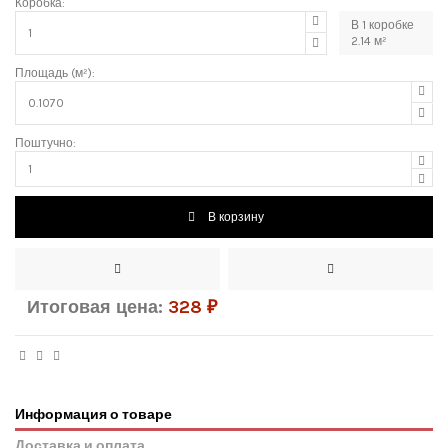
Коробка:
В
1
коробке
2.14
м²
Площадь (м²):
Поштучно:
В корзину
Итоговая цена:
328
₽
Информация о товаре
Доставка и оплата