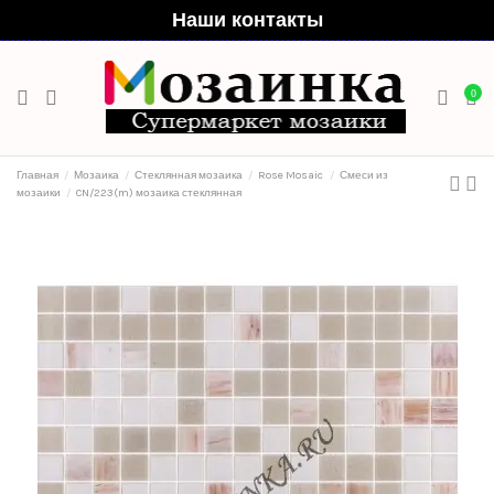
Наши контакты
0
Главная
Мозаика
Стеклянная мозаика
Rose Mosaic
Смеси из
мозаики
CN/223(m) мозаика стеклянная