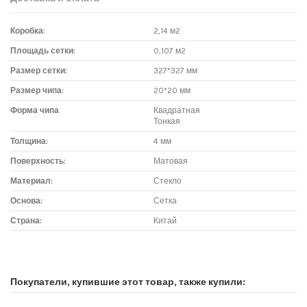
Коробка:
2,14 м2
Площадь сетки:
0,107 м2
Размер сетки:
327*327 мм
Размер чипа:
20*20 мм
Форма чипа
Квадратная
Тонкая
Толщина:
4 мм
Поверхность:
Матовая
Материал:
Стекло
Основа:
Сетка
Страна:
Китай
Доставка мозаики
1. Самовывоз из магазина:
Покупатели, купившие этот товар, также купили:
Адрес магазина мозаики: г.Москва, метро "Румянцево", БП