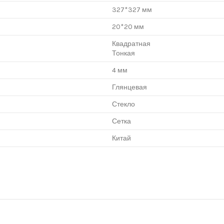
327*327 мм
20*20 мм
Квадратная
Тонкая
4 мм
Глянцевая
Стекло
Сетка
Китай
нцево", корпус Г, вход № 11, пав. 119Г (1 этаж), тел. 8-499-229-49-09
янцево", корпус В, вход № 5, пав. 164/1В (1 этаж),
тел. 8-499-229-49-