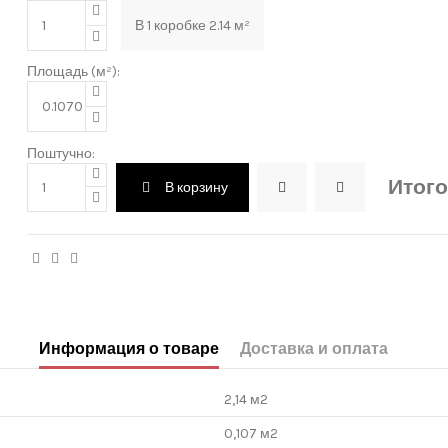
В
1
коробке
2.14
м²
Площадь (м²):
Поштучно:
Итого
В корзину
Информация о товаре
Доставка и оплата
2,14 м2
0,107 м2