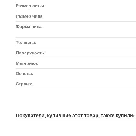
Размер сетки:
Размер чипа:
Форма чипа
Толщина:
Поверхность:
Материал:
Основа:
Страна:
Доставка мозаики
1. Самовывоз из магазина:
Покупатели, купившие этот товар, также купили:
Адрес магазина мозаики: г.Москва, метро "Румянцево", БП "Румя
Адрес магазина мозаики: г.Москва, метро "Румянцево", БП "Рум