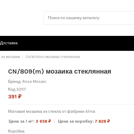
Доставка
 из мозаики
CN/809(m) мозаика стеклянная
CN/809(m) мозаика стеклянная
Бренд:
Rose Mosaic
Код
32117
391 ₽
Матовая мозаика из стекла от фабрики Alma
Цена за 1 м²:
3 658 ₽
Цена за коробку:
7 828 ₽
Коробка: