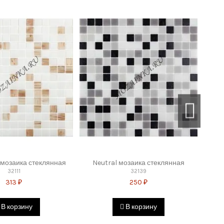
09
39-09, 8-969-199-49-90
9-39-49, 8-969-059-39-39
сящим от службы доставки интернет-магазина причинам –
т.п.)
– 1800 руб.
мозаика стеклянная
Neutral мозаика стеклянная
32111
32139
313 ₽
250 ₽
КАД - 2500 рублей + 35 рублей за 1 км. от МКАД. Доставка до
В корзину
В корзину