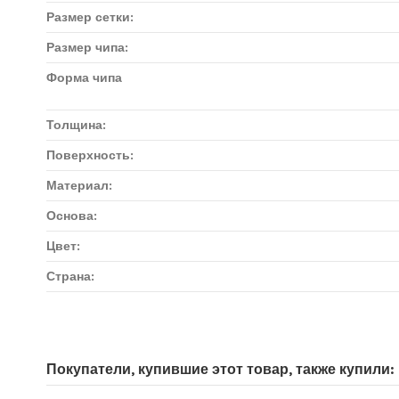
Размер сетки:
Размер чипа:
Форма чипа
Толщина:
Поверхность:
Материал:
Основа:
Цвет:
Страна:
Доставка мозаики
1. Самовывоз из магазина:
Покупатели, купившие этот товар, также купили:
Адрес магазина мозаики: г.Москва, метро "Румянцево", БП "Румя