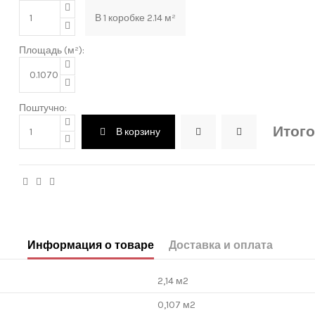
В
1
коробке
2.14
м²
Площадь (м²):
Поштучно:
Итого
В корзину
Информация о товаре
Доставка и оплата
2,14 м2
0,107 м2