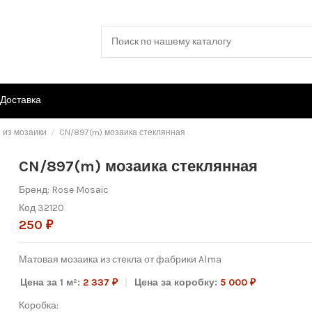
Доставка
 из мозаики
CN/897(m) мозаика стеклянная
CN/897(m) мозаика стеклянная
Бренд:
Rose Mosaic
Код
32120
250 ₽
Матовая мозаика из стекла от фабрики Alma
Цена за 1 м²:
2 337 ₽
Цена за коробку:
5 000 ₽
Коробка: