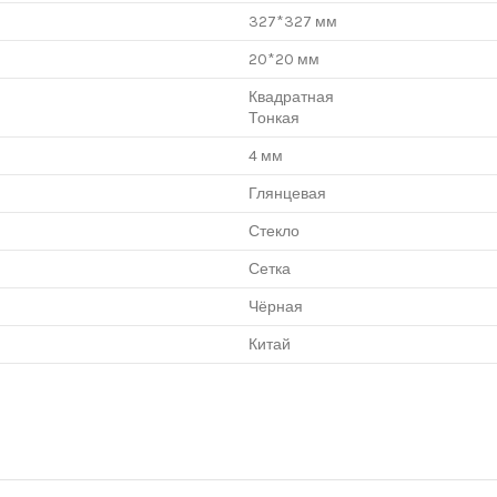
327*327 мм
20*20 мм
Квадратная
Тонкая
4 мм
Глянцевая
Стекло
Сетка
Чёрная
Китай
нцево", корпус Г, вход № 11, пав. 119Г (1 этаж), тел. 8-499-229-49-09