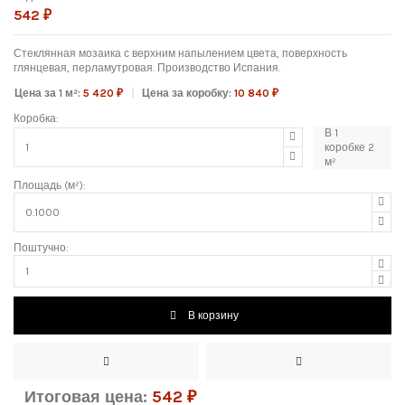
542 ₽
Стеклянная мозаика с верхним напылением цвета, поверхность
глянцевая, перламутровая. Производство Испания.
Цена за 1 м²:
5 420 ₽
Цена за коробку:
10 840 ₽
Коробка:
В
1
коробке
2
м²
Площадь (м²):
Поштучно:
В корзину
Итоговая цена:
542
₽