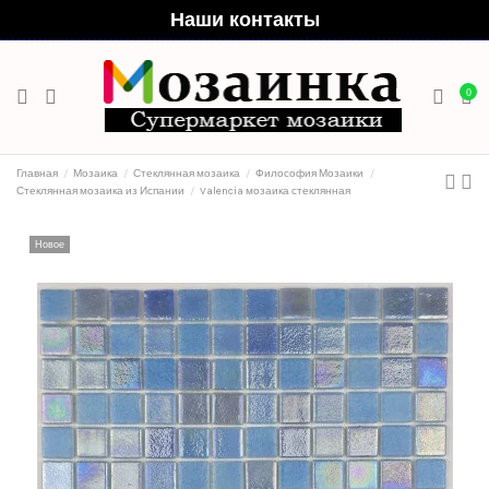
Наши контакты
0
Главная
Мозаика
Стеклянная мозаика
Философия Мозаики
Стеклянная мозаика из Испании
Valencia мозаика стеклянная
Новое