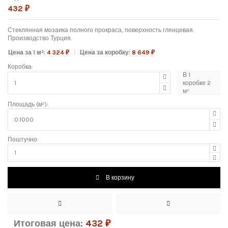
432 ₽
Стеклянная мозаика полного прокраса, поверхность глянцевая.
Производство Турция.
Цена за 1 м²:
4 324 ₽
Цена за коробку:
8 649 ₽
Коробка:
В
1
коробке
2
м²
Площадь (м²):
Поштучно:
В корзину
Итоговая цена:
432
₽