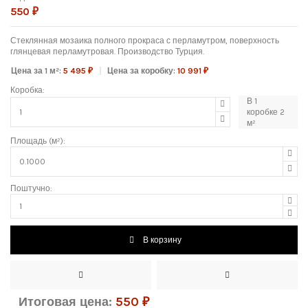
550 ₽
Стеклянная мозаика полного прокраса с перламутром, поверхность
глянцевая перламутровая. Производство Турция.
Цена за 1 м²:
5 495 ₽
Цена за коробку:
10 991 ₽
Коробка:
В
1
коробке
2
м²
Площадь (м²):
Поштучно:
В корзину
Итоговая цена:
550
₽