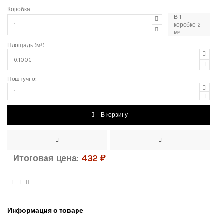
Коробка:
В
1
коробке
2
м²
Площадь (м²):
Поштучно:
В корзину
Итоговая цена:
432
₽
Информация о товаре