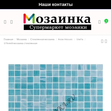
Наши контакты
0
Главная
Мозаика
Стеклянная мозаика
Rose Mosaic
Stella
STN449 мозаика стеклянная