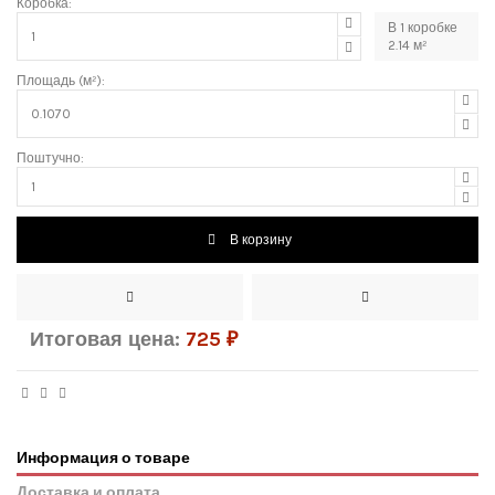
Коробка:
В
1
коробке
2.14
м²
Площадь (м²):
Поштучно:
В корзину
Итоговая цена:
725
₽
Информация о товаре
Доставка и оплата