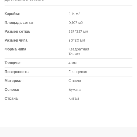
Коробка:
2,14 м2
Площадь сетки:
0,107 м2
Размер сетки:
327*327 мм
Размер чипа:
20*20 мм
Форма чипа
Квадратная
Тонкая
Толщина:
4 мм
Поверхность:
Глянцевая
Материал:
Стекло
Основа:
Бумага
Страна:
Китай
Доставка мозаики
1. Самовывоз из магазина:
Адрес магазина мозаики: г.Москва, метро "Румянцево", БП