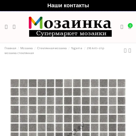
Наши контакты
0
Главная
Мозаика
Стеклянная мозаика
Togama
218 Anti-slip
мозаика стеклянная