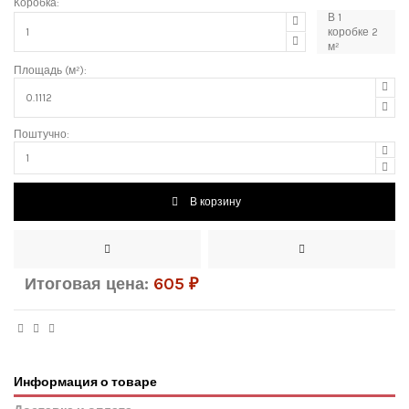
Коробка:
В
1
коробке
2
м²
Площадь (м²):
Поштучно:
В корзину
Итоговая цена:
605
₽
Информация о товаре