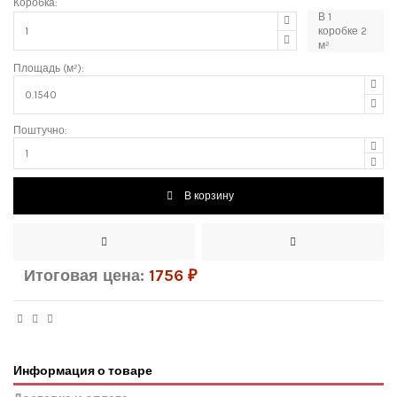
Коробка:
В
1
коробке
2
м²
Площадь (м²):
Поштучно:
В корзину
Итоговая цена:
1756
₽
Информация о товаре