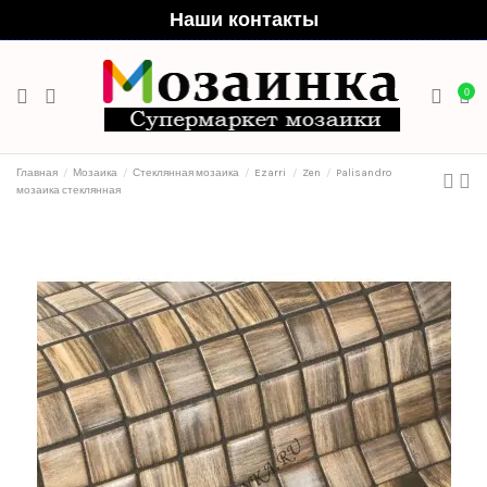
Наши контакты
0
Главная
Мозаика
Стеклянная мозаика
Ezarri
Zen
Palisandro
мозаика стеклянная