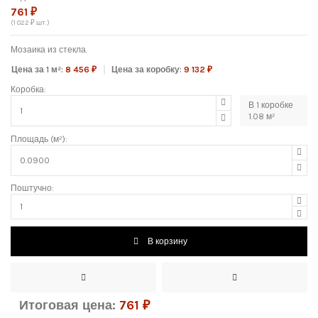
761 ₽
(1 022 ₽ шт.)
Мозаика из стекла.
Цена за 1 м²:
8 456 ₽
Цена за коробку:
9 132 ₽
Коробка:
В
1
коробке
1.08
м²
Площадь (м²):
Поштучно:
В корзину
Итоговая цена:
761
₽