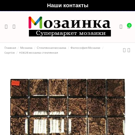
Наши контакты
0
Главная
Мозаика
Стеклянная мозаика
Философия Мозаики
Caprice
HD628 мозаика стеклянная