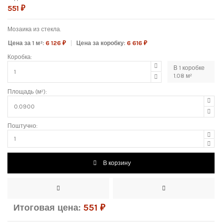
551 ₽
Мозаика из стекла.
Цена за 1 м²:
6 126 ₽
Цена за коробку:
6 616 ₽
Коробка:
В
1
коробке
1.08
м²
Площадь (м²):
Поштучно:
В корзину
Итоговая цена:
551
₽