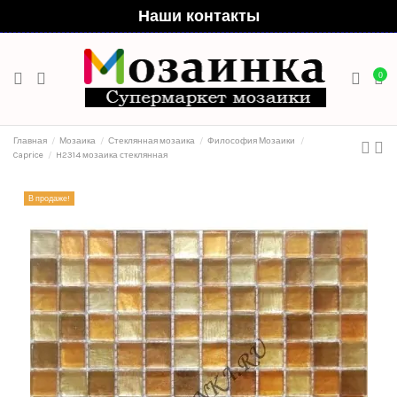
Наши контакты
0
Главная
Мозаика
Стеклянная мозаика
Философия Мозаики
Caprice
H2314 мозаика стеклянная
В продаже!