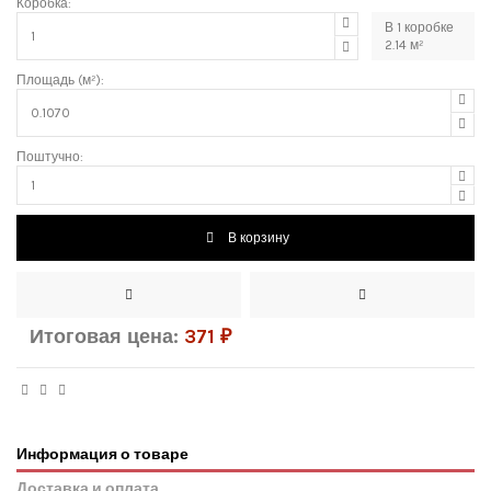
Коробка:
В
1
коробке
2.14
м²
Площадь (м²):
Поштучно:
В корзину
Итоговая цена:
371
₽
Информация о товаре
Доставка и оплата