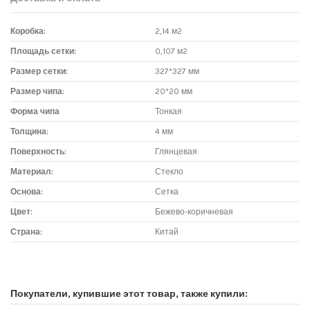
Коробка:
2,14 м2
Площадь сетки:
0,107 м2
Размер сетки:
327*327 мм
Размер чипа:
20*20 мм
Форма чипа
Тонкая
Толщина:
4 мм
Поверхность:
Глянцевая
Материал:
Стекло
Основа:
Сетка
Цвет:
Бежево-коричневая
Страна:
Китай
Доставка мозаики
1. Самовывоз из магазина:
Покупатели, купившие этот товар, также купили:
Адрес магазина мозаики: г.Москва, метро "Румянцево", БП